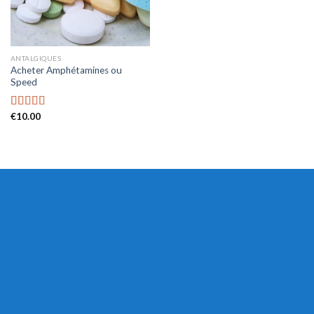
ANTALGIQUES
Acheter Amphétamines ou
Speed
€
10.00
Rated
4.41
out of 5