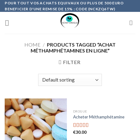
Skip
POUR TOUT VOS ACHATS EQUIVAUX OU PLUS DE 500 EURO
BENEFICIER D'UNE REMISE DE 15% : CODE (NCKZQ6TW)
to
content
HOME
/
PRODUCTS TAGGED “ACHAT
MÉTHAMPHÉTAMINES EN LIGNE”
FILTER
DROGUE
Acheter Méthamphétamine
€
30.00
Rated
4.47
out of 5