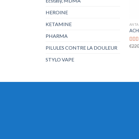
Ecstasy, MDMA
HEROINE
KETAMINE
ANTA
ACH
PHARMA
€
220
Rat
PILULES CONTRE LA DOULEUR
out o
STYLO VAPE