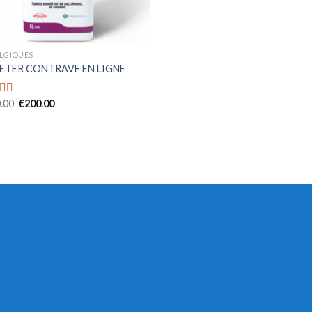
LGIQUES
ETER CONTRAVE EN LIGNE
.00
€
200.00
ed
4.71
f 5