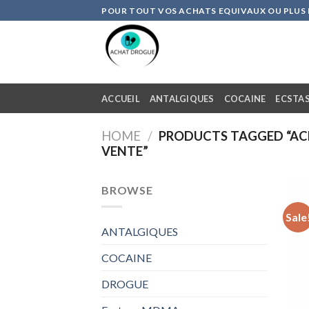
Skip
POUR TOUT VOS ACHATS EQUIVAUX OU PLUS DE
to
content
ACCUEIL
ANTALGIQUES
COCAINE
ECSTA
HOME
/
PRODUCTS TAGGED “ACH
VENTE”
BROWSE
Sale
ANTALGIQUES
COCAINE
DROGUE