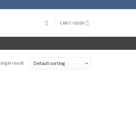
CART /
€
0.00
ingle result