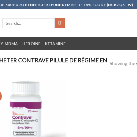
 500 EURO BENEFICIER D'UNE REMISE DE 15% : CODE (NCKZQ6TW)
Search
for:
SY, MDMA
HEROINE
KETAMINE
ETER CONTRAVE PILULE DE RÉGIME EN
Showing the s
!