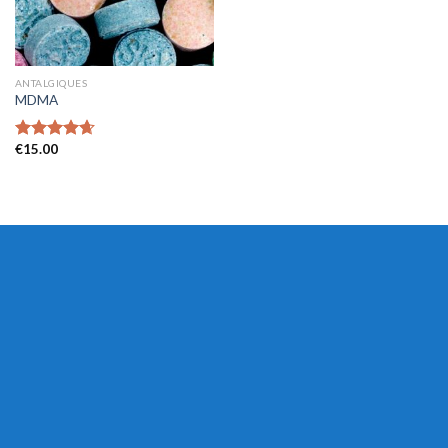
ANTALGIQUES
MDMA
€
15.00
Rated
4.65
out of 5