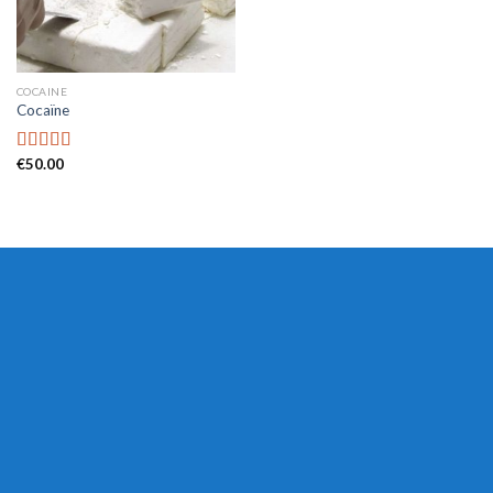
COCAINE
Cocaïne
€
50.00
Rated
4.41
out of 5