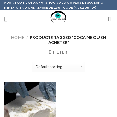
Skip
POUR TOUT VOS ACHATS EQUIVAUX OU PLUS DE 500 EURO
BENEFICIER D'UNE REMISE DE 15% : CODE (NCKZQ6TW)
to
content
HOME
/
PRODUCTS TAGGED “COCAÏNE OU EN
ACHETER”
FILTER