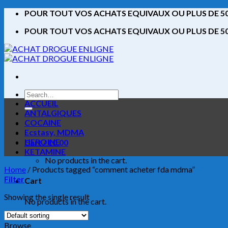
Skip
POUR TOUT VOS ACHATS EQUIVAUX OU PLUS DE 500
to
POUR TOUT VOS ACHATS EQUIVAUX OU PLUS DE 500
content
Search
for:
ACCUEIL
ANTALGIQUES
COCAINE
Ecstasy, MDMA
HEROINE
Cart /
€
0.00
KETAMINE
No products in the cart.
Home
/
Products tagged “comment acheter fda mdma”
Filter
Cart
Showing the single result
No products in the cart.
Browse