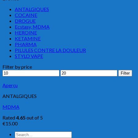
ANTALGIQUES
COCAINE
DROGUE
Ecstasy, MDMA
HEROINE
KETAMINE
PHARMA
PILULES CONTRE LA DOULEUR
STYLO VAPE
Filter by price
Min
Max
Filter
price
price
Aperçu
ANTALGIQUES
MDMA
Rated
4.65
out of 5
€
15.00
Search