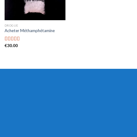
DROGUE
Acheter Méthamphétamine
€
30.00
Rated
4.47
out of 5