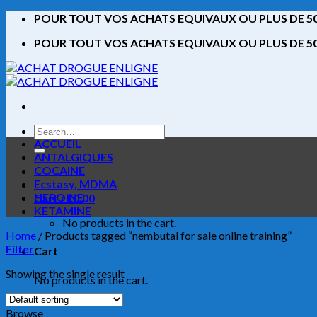
Skip
POUR TOUT VOS ACHATS EQUIVAUX OU PLUS DE 500
to
POUR TOUT VOS ACHATS EQUIVAUX OU PLUS DE 500
content
Search
for:
ACCUEIL
ANTALGIQUES
COCAINE
Ecstasy, MDMA
HEROINE
Cart /
€
0.00
KETAMINE
No products in the cart.
Home
/
Products tagged “nembutal for sale online training”
Filter
Cart
Showing the single result
No products in the cart.
Browse