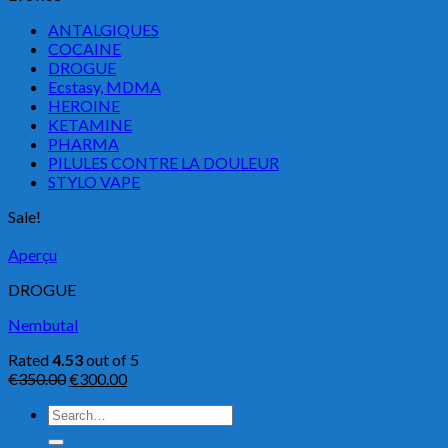
ANTALGIQUES
COCAINE
DROGUE
Ecstasy, MDMA
HEROINE
KETAMINE
PHARMA
PILULES CONTRE LA DOULEUR
STYLO VAPE
Sale!
Aperçu
DROGUE
Nembutal
Rated
4.53
out of 5
€
350.00
€
300.00
Search
for: