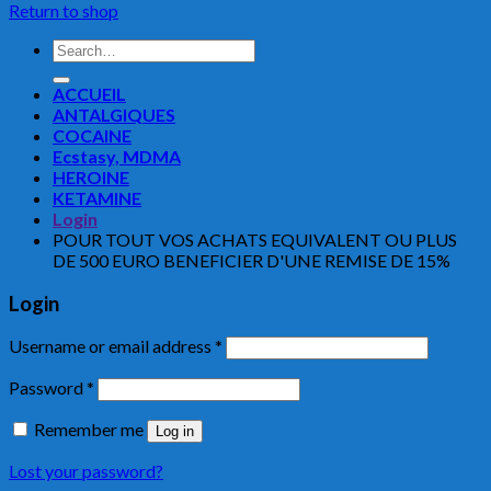
Return to shop
Search
for:
ACCUEIL
ANTALGIQUES
COCAINE
Ecstasy, MDMA
HEROINE
KETAMINE
Login
POUR TOUT VOS ACHATS EQUIVALENT OU PLUS
DE 500 EURO BENEFICIER D'UNE REMISE DE 15%
Login
Username or email address
*
Password
*
Remember me
Log in
Lost your password?