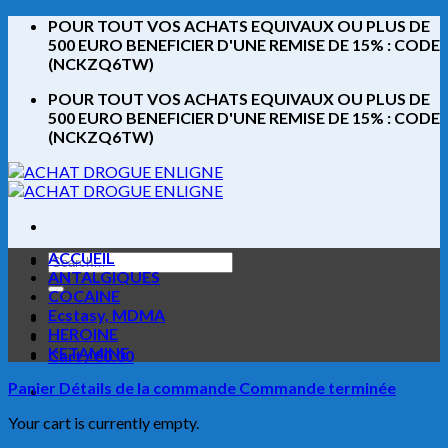
Skip
POUR TOUT VOS ACHATS EQUIVAUX OU PLUS DE
to
500 EURO BENEFICIER D'UNE REMISE DE 15% : CODE
content
(NCKZQ6TW)
POUR TOUT VOS ACHATS EQUIVAUX OU PLUS DE
500 EURO BENEFICIER D'UNE REMISE DE 15% : CODE
(NCKZQ6TW)
ACCUEIL
Search
ANTALGIQUES
for:
COCAINE
Ecstasy, MDMA
HEROINE
KETAMINE
Cart /
€
0.00
Panier
Détails de la commande
Commande terminée
Your cart is currently empty.