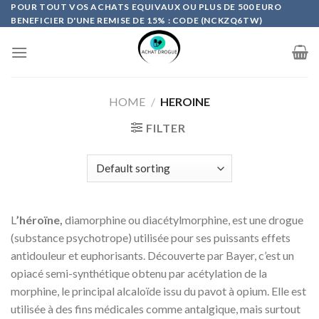
Skip
POUR TOUT VOS ACHATS EQUIVAUX OU PLUS DE 500 EURO
BENEFICIER D'UNE REMISE DE 15% : CODE (NCKZQ6TW)
to
content
HOME
/
HEROINE
FILTER
L
’héroïne,
diamorphine ou diacétylmorphine, est une drogue
(substance psychotrope) utilisée pour ses puissants effets
antidouleur et euphorisants. Découverte par Bayer, c’est un
opiacé semi-synthétique obtenu par acétylation de la
morphine, le principal alcaloïde issu du pavot à opium. Elle est
utilisée à des fins médicales comme antalgique, mais surtout