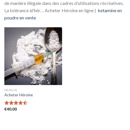
de manière illégale dans des cadres d’utilisations récréatives.
La tolérance àl’hér… Acheter Héroïne en ligne |
ketamine en
poudre en vente
DROGUE
Acheter Héroïne
€
40.00
Rated
4.53
out of 5