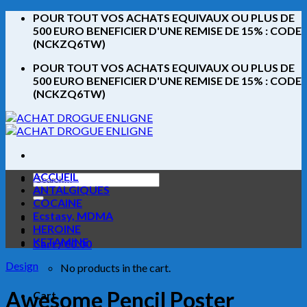
Skip
POUR TOUT VOS ACHATS EQUIVAUX OU PLUS DE
to
500 EURO BENEFICIER D'UNE REMISE DE 15% : CODE
content
(NCKZQ6TW)
POUR TOUT VOS ACHATS EQUIVAUX OU PLUS DE
500 EURO BENEFICIER D'UNE REMISE DE 15% : CODE
(NCKZQ6TW)
ACCUEIL
Search
ANTALGIQUES
for:
COCAINE
Ecstasy, MDMA
HEROINE
KETAMINE
Cart /
€
0.00
Design
No products in the cart.
Awesome Pencil Poster
Cart