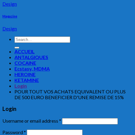
Design
Magazine
Design
Search
for:
ACCUEIL
ANTALGIQUES
COCAINE
Ecstasy, MDMA
HEROINE
KETAMINE
Login
POUR TOUT VOS ACHATS EQUIVALENT OU PLUS
DE 500 EURO BENEFICIER D'UNE REMISE DE 15%
Login
Username or email address
*
Password
*