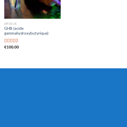
DROGUE
GHB (acide
gammahydroxybutyrique)
€
100.00
Rated
4.53
out of 5