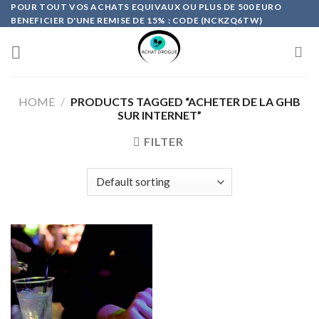
Skip
POUR TOUT VOS ACHATS EQUIVAUX OU PLUS DE 500 EURO
BENEFICIER D'UNE REMISE DE 15% : CODE (NCKZQ6TW)
to
content
HOME
/
PRODUCTS TAGGED “ACHETER DE LA GHB
SUR INTERNET”
FILTER