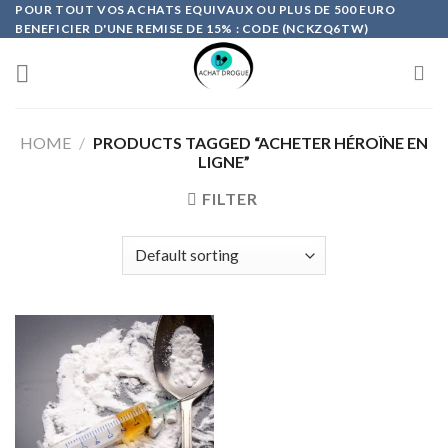
Skip
POUR TOUT VOS ACHATS EQUIVAUX OU PLUS DE 500 EURO
BENEFICIER D'UNE REMISE DE 15% : CODE (NCKZQ6TW)
to
content
HOME
/
PRODUCTS TAGGED “ACHETER HÉROÏNE EN
LIGNE”
FILTER