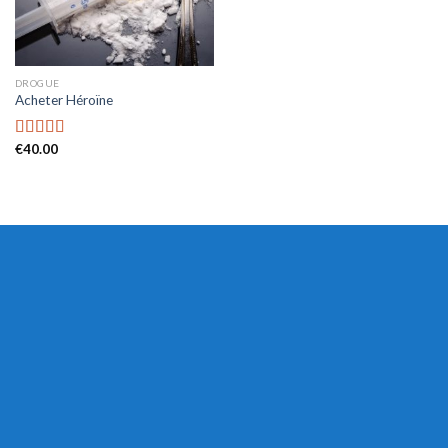
DROGUE
Acheter Héroïne
€
40.00
Rated
4.53
out of 5