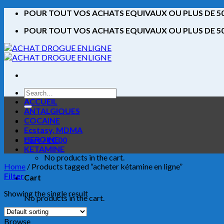
Skip
POUR TOUT VOS ACHATS EQUIVAUX OU PLUS DE 500
to
POUR TOUT VOS ACHATS EQUIVAUX OU PLUS DE 500
content
Search
for:
ACCUEIL
ANTALGIQUES
COCAINE
Ecstasy, MDMA
HEROINE
Cart /
€
0.00
KETAMINE
No products in the cart.
Home
/
Products tagged “acheter kétamine en ligne”
Filter
Cart
Showing the single result
No products in the cart.
Browse