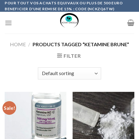
Skip
POUR TOUT VOS ACHATS EQUIVAUX OU PLUS DE 500 EURO
BENEFICIER D'UNE REMISE DE 15% : CODE (NCKZQ6TW)
to
content
HOME
/
PRODUCTS TAGGED “KETAMINE BRUNE”
FILTER
Sale!