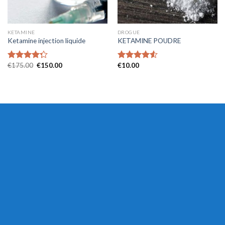
KETAMINE
DROGUE
Ketamine injection liquide
KETAMINE POUDRE
€
175.00
€
150.00
€
10.00
Rated
Rated
4.53
4.29
out
out of 5
of 5