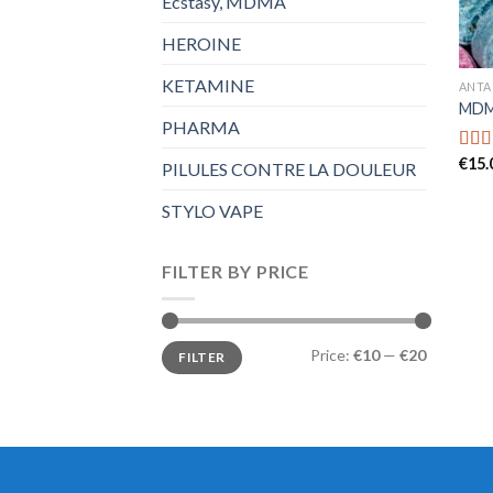
Ecstasy, MDMA
HEROINE
KETAMINE
ANTA
MD
PHARMA
€
15.
Rat
PILULES CONTRE LA DOULEUR
out o
STYLO VAPE
FILTER BY PRICE
Min
Max
Price:
€10
—
€20
FILTER
price
price