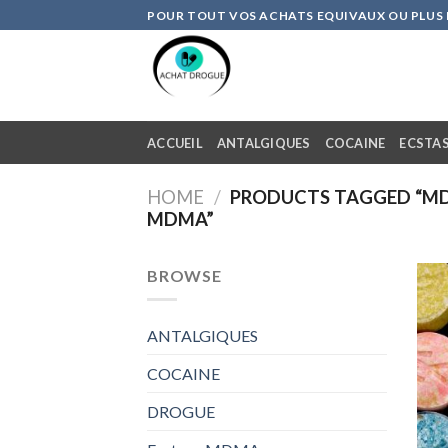
Skip
POUR TOUT VOS ACHATS EQUIVAUX OU PLUS DE
to
content
ACCUEIL
ANTALGIQUES
COCAINE
ECSTA
HOME
/
PRODUCTS TAGGED “MDM
MDMA”
BROWSE
ANTALGIQUES
COCAINE
DROGUE