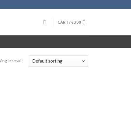
CART /
€
0.00
ingle result