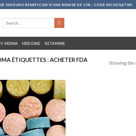
 500 EURO BENEFICIER D'UNE REMISE DE 15% : CODE (NCKZQ6TW)
Search
for:
SY, MDMA
HEROINE
KETAMINE
A ÉTIQUETTES : ACHETER FDA
Showing the s