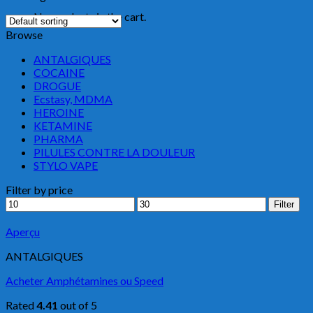
No products in the cart.
Browse
ANTALGIQUES
COCAINE
DROGUE
Ecstasy, MDMA
HEROINE
KETAMINE
PHARMA
PILULES CONTRE LA DOULEUR
STYLO VAPE
Filter by price
Min
Max
Filter
price
price
Aperçu
ANTALGIQUES
Acheter Amphétamines ou Speed
Rated
4.41
out of 5