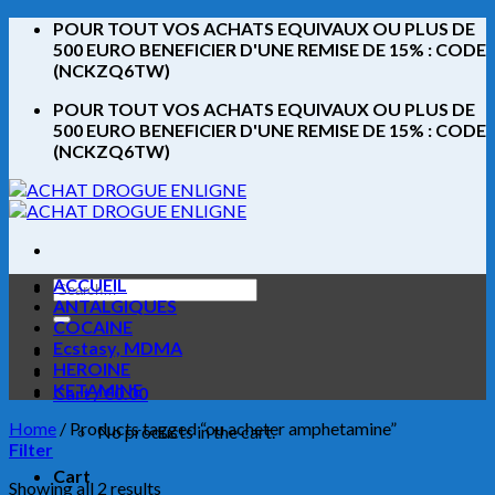
Skip
POUR TOUT VOS ACHATS EQUIVAUX OU PLUS DE
to
500 EURO BENEFICIER D'UNE REMISE DE 15% : CODE
content
(NCKZQ6TW)
POUR TOUT VOS ACHATS EQUIVAUX OU PLUS DE
500 EURO BENEFICIER D'UNE REMISE DE 15% : CODE
(NCKZQ6TW)
ACCUEIL
Search
ANTALGIQUES
for:
COCAINE
Ecstasy, MDMA
HEROINE
KETAMINE
Cart /
€
0.00
Home
/
Products tagged “ou acheter amphetamine”
No products in the cart.
Filter
Cart
Showing all 2 results