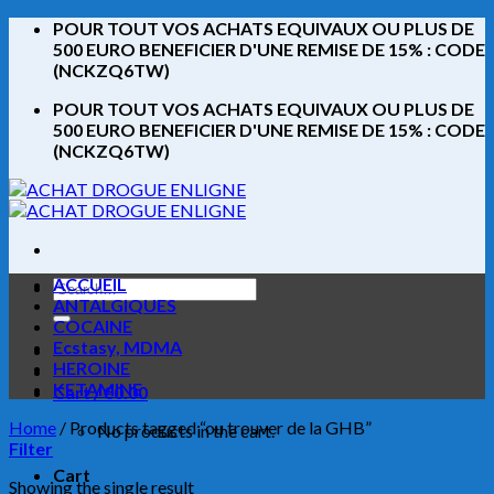
Skip
POUR TOUT VOS ACHATS EQUIVAUX OU PLUS DE
to
500 EURO BENEFICIER D'UNE REMISE DE 15% : CODE
content
(NCKZQ6TW)
POUR TOUT VOS ACHATS EQUIVAUX OU PLUS DE
500 EURO BENEFICIER D'UNE REMISE DE 15% : CODE
(NCKZQ6TW)
ACCUEIL
Search
ANTALGIQUES
for:
COCAINE
Ecstasy, MDMA
HEROINE
KETAMINE
Cart /
€
0.00
Home
/
Products tagged “ou trouver de la GHB”
No products in the cart.
Filter
Cart
Showing the single result