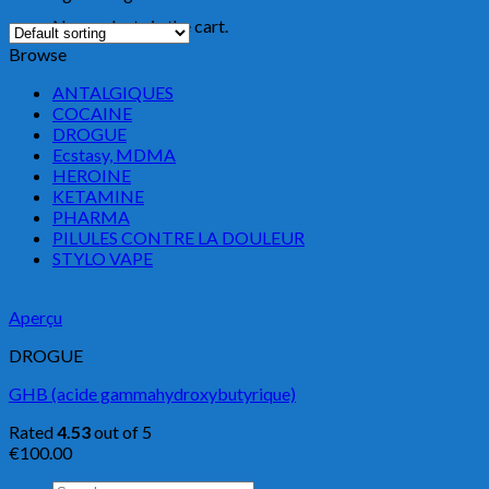
No products in the cart.
Browse
ANTALGIQUES
COCAINE
DROGUE
Ecstasy, MDMA
HEROINE
KETAMINE
PHARMA
PILULES CONTRE LA DOULEUR
STYLO VAPE
Aperçu
DROGUE
GHB (acide gammahydroxybutyrique)
Rated
4.53
out of 5
€
100.00