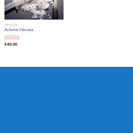
DROGUE
Acheter Héroïne
€
40.00
Rated
4.53
out of 5