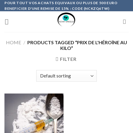
Skip
POUR TOUT VOS ACHATS EQUIVAUX OU PLUS DE 500 EURO
BENEFICIER D'UNE REMISE DE 15% : CODE (NCKZQ6TW)
to
content
HOME
/
PRODUCTS TAGGED “PRIX DE L'HÉROÏNE AU
KILO”
FILTER