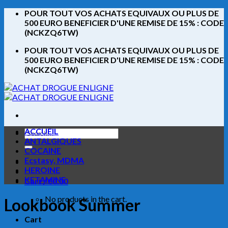
Skip
POUR TOUT VOS ACHATS EQUIVAUX OU PLUS DE
to
500 EURO BENEFICIER D'UNE REMISE DE 15% : CODE
content
(NCKZQ6TW)
POUR TOUT VOS ACHATS EQUIVAUX OU PLUS DE
500 EURO BENEFICIER D'UNE REMISE DE 15% : CODE
(NCKZQ6TW)
ACCUEIL
Search
ANTALGIQUES
for:
COCAINE
Ecstasy, MDMA
HEROINE
KETAMINE
Cart /
€
0.00
No products in the cart.
Lookbook Summer
Cart