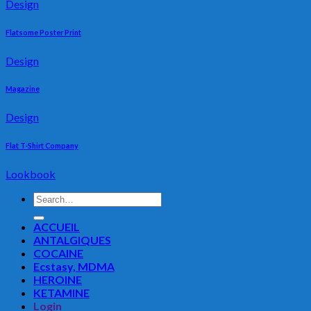
Design
Flatsome Poster Print
Design
Magazine
Design
Flat T-Shirt Company
Lookbook
Search
for:
ACCUEIL
ANTALGIQUES
COCAINE
Ecstasy, MDMA
HEROINE
KETAMINE
Login