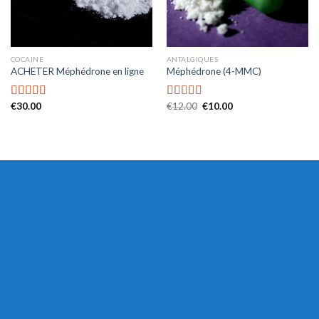
COCAINE
ANTALGIQUES
ACHETER Méphédrone en ligne
Méphédrone (4-MMC)
€
30.00
€
12.00
€
10.00
Rated
4.47
Rated
4.41
out of 5
out of 5