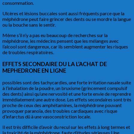
consommation.
Ulcères et lésions buccales sont aussi fréquents parce que la
méphédrone peut faire grincer des dents ou se mordre la langue
ou la bouche sans le sentir.
Même s’il n’y a pas eu beaucoup de recherches sur la
méphédrone, les médecins pensent que les mélanges avec
l’alcool sont dangereux, car ils semblent augmenter les risques
de troubles respiratoires.
EFFETS SECONDAIRE DU LA L’ACHAT DE
MEPHEDRONE EN LIGNE
possibles sont des tachycardies, une forte irritation nasale suite
à l’inhalation de la poudre, un bruxisme (grincement compulsif
des dents) ainsi qu’une nervosité et une forte envie de reprendre
immédiatement une autre dose. Les effets secondaires sont très
proche de ceux des amphétamines, la méphédrone pouvant
provoquer paranoïa, des troubles cardiaques avec risque
d’infarctus dû à une vasoconstriction locale.
Il est très difficile d’avoir du recul sur les effets à long termes et
la toxicité de la méphédrone, faute d’études sérieuses.Une