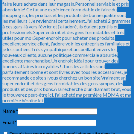
faire leurs achats dans leur magasin.Personnel serviable et prix
abordable! Ce fut une expérience formidable de faire du
shopping ici, les prix bas et les produits de bonne qualité sont
les meilleurs ! Je reviendrai certainement.J'ai acheté 2 grammes
à ces gars-là vers février et j'ai adoré, ils étaient gentils et
professionnels.
Super endroit et des gens formidables et très
utiles pour moi.
Super endroit pour acheter des produits,
excellent service client, j'adore voir les entreprises familiales et
je les soutiens.
Très sympathique et accueillant envers les
nouveaux clients, aucune politique commerciale absurde,
excellente marchandise.
Un endroit idéal pour trouver des
bonnes affaires incroyables ! .Tous les articles sont
parfaitement bonne et sont livrés avec tous les accessoires, je
recommande ce site si vous cherchez un bon site.
Vraiment un
super endroit et des gens formidables.
des gens sympas, des
produits et des prix bons.
À la recherche d'un diamant brut, vous
le trouverez peut-être ici, j'ai acheté ma première MDMA et ma
première héroïne ici.
Name
*
Email
*
Enregistrer mon nom, mon e-mail et mon site dans le