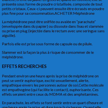
présente sous forme de poudre cristallisée, composée de tout
petits cristaux. Ceux-ci peuvent ensuite être écrasés en poudre
plus fine pour sa consommation.ACHETER Méphédrone
La méphédrone peut être sniffée ou avalée en “parachute”
(enveloppée dans du papier) ou dissoute dans l’eau et slammée
ou prise en plug (injectée dans le rectum avec une seringue sans
aiguille).
Parfois elle est prise sous forme de capsule ou de pilule.
Slammer est la façon la plus à risque de consommer de le
méphédrone.
EFFETS RECHERCHES
Pendant environ une heure après la prise de méphédrone on
peut se sentir euphorique, excité sexuellement, alerte,
empathique envers les personnes autour de soi,Cette molécule
est empathogène (qui facilite le contact), euphorisante. Ces
effets seraient entre ceux du MDMA et des amphétamines.
En parachute, les effets se font sentir entre un quart d’heure et
une heure après la prise, et dure jusqu’à six heures. Quand elle