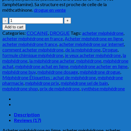
l’amphétamine). Sa structure est proche de celle de la
méthcathinone.
drogue en vente
ACHETER
Méphédrone
Add to cart
en
Categories:
COCAINE
,
DROGUE
Tags:
acheter méphédrone
,
ligne
acheter méphédrone en france
,
Acheter méphédrone en ligne
,
quantity
acheter méphédrone france
,
acheter méphédrone sur internet
,
comment acheter méphédrone
,
de la méphédrone
,
Drogue
,
formule chimique méphédrone
,
je veux acheter méphédrone
,
la
méphédrone
,
la méphédrone acheter
,
méphédrone
,
méphédrone
achat
,
méphédrone achat en ligne
,
méphédrone acheter en ligne
,
méphédrone buy
,
méphédrone dosage
,
méphédrone drogue
,
Méphédrone Étiquettes : achat de méphédrone
,
méphédrone
pharmacie
,
méphédrone prix
,
méphédrone sel de bain
,
méphédrone shop
,
prix de méphédrone
,
synthèse méphédrone
Description
Reviews (17)
Acheter méphédrone en ligne, acheter méphédrone, acheter