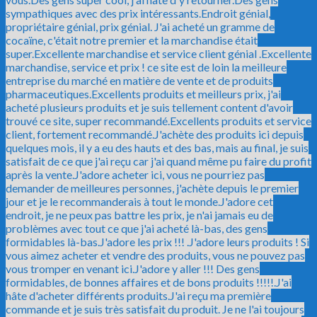
sympathiques avec des prix intéressants.
Endroit génial,
propriétaire génial, prix génial. J'ai acheté un gramme de
cocaïne, c'était notre premier et la marchandise était
super.
Excellente marchandise et service client génial .
Excellente
marchandise, service et prix ! ce site est de loin la meilleure
entreprise du marché en matière de vente et de produits
pharmaceutiques.
Excellents produits et meilleurs prix, j'ai
acheté plusieurs produits et je suis tellement content d'avoir
trouvé ce site, super recommandé.
Excellents produits et service
client, fortement recommandé.
J'achète des produits ici depuis
quelques mois, il y a eu des hauts et des bas, mais au final, je suis
satisfait de ce que j'ai reçu car j'ai quand même pu faire du profit
après la vente.
J'adore acheter ici, vous ne pourriez pas
demander de meilleures personnes, j'achète depuis le premier
jour et je le recommanderais à tout le monde.
J'adore cet
endroit, je ne peux pas battre les prix, je n'ai jamais eu de
problèmes avec tout ce que j'ai acheté là-bas, des gens
formidables là-bas.
J'adore les prix !!! .
J'adore leurs produits ! Si
vous aimez acheter et vendre des produits, vous ne pouvez pas
vous tromper en venant ici.
J'adore y aller !!! Des gens
formidables, de bonnes affaires et de bons produits !!!!!.
J'ai
hâte d'acheter différents produits.
J'ai reçu ma première
commande et je suis très satisfait du produit. Je ne l'ai toujours