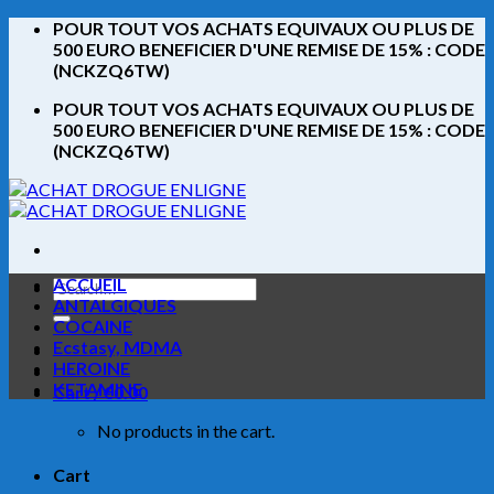
Skip
POUR TOUT VOS ACHATS EQUIVAUX OU PLUS DE
to
500 EURO BENEFICIER D'UNE REMISE DE 15% : CODE
content
(NCKZQ6TW)
POUR TOUT VOS ACHATS EQUIVAUX OU PLUS DE
500 EURO BENEFICIER D'UNE REMISE DE 15% : CODE
(NCKZQ6TW)
ACCUEIL
Search
ANTALGIQUES
for:
COCAINE
Ecstasy, MDMA
HEROINE
KETAMINE
Cart /
€
0.00
No products in the cart.
Cart