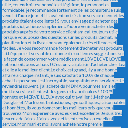
utile, cet endroit est honnête et légitime, le personnel est
formidable, je recommande fortement de les consulter.
Je suis
venu ici l'autre jour et ils avaient un très bon service client et les
produits étaient excellents ! Si vous envisagez d'acheter des
produits ici, achetez simplement.
J’adore venir acheter des
produits auprès de votre service client amical, toujours utile
lorsque vous posez des questions sur les produits.
L'achat, la
planification et la livraison sont également très efficaces et
faciles. Je vous recommande fortement d'acheter vos produits
ici.
L'équipe est serviable et donne d'excellentes suggestions sur
la façon de consommer votre médicament.
LOVE LOVE LOVE
cet endroit, bons achats ! C'est un vrai plaisir d'acheter chez Lea
et elle a le meilleur client.
Le choix est grand, il y a une bonne
affaire à chaque instant, je suis satisfait à 100% de chaque
achat.
Le personnel est incroyable, sympathique et serviable. Je
reviendrai souvent, j'ai acheté du MDMA pour mes amis et
moi.
Le service client est des gens extraordinaires ! 100 %
honnête et MERVEILLEUX avec qui travailler ! .
Mathew
Douglas et Mark sont fantastiques, sympathiques, raisonnables
et honnêtes, ils vous donneront les meilleurs prix que vous
trouverez.
Mon expérience avec eux est excellente. Je suis très
heureux de faire affaire avec cette entreprise au excellent
service.
Mon mari et moi avons acheté notre premier