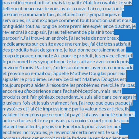
pas entièrement utilisé, mais la qualité était incroyable. Je suis
tellement heureuse de vous avoir trouvé.
J'ai reçu ma toute
première commande hier, ils étaient très sympathiques et
serviables, ils ont expliqué comment tout fonctionnait et nous
ont guidés tout au long de notre première expérience d'achat, je
reviendrai à coup sûr, j'ai eu tellement de plaisir à tout
parcourir.
J'ai trouvé un endroit, j'ai acheté de nombreux
médicaments sur ce site avec une remise, j'ai été très satisfait
des produits haut de gamme, je leur donne certainement un
coup de pouce, une note A+ pour le produit, le service client et
le personnel très sympathique.
Je fais affaire avec eux depuis
environ 4 mois. Parfois, j'ai des problèmes avec ma commande
et j'envoie un e-mail ou j'appelle Mathew Douglas pour leur
signaler le problème. Le service client Mathew Douglas est
toujours prêt à aider à résoudre les problèmes, merci.
Je n'ai pas
encore eu d'expérience dans l'achat/réception, mais leurs
produits ont l'air géniaux cependant.
Je suis allé dans ce magasin
plusieurs fois et je suis vraiment fan, j'ai reçu quelques paquets
mystères et j'ai été impressionné par la valeur des articles, ils
valaient bien plus que ce que j'ai payé, j'ai aussi acheté quelques
autres choses et Je ne pouvais pas croire à quel point les prix
étaient excellents, je suis sur Facebook pour assister aux
enchères incroyables, je reviendrai certainement.
Je suis
nouveau dans cet endroit mais je l'adore, le service client est