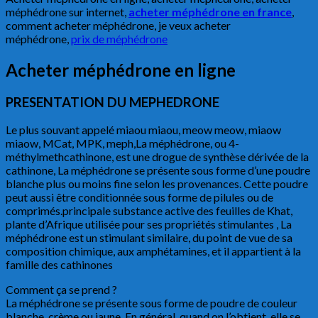
méphédrone sur internet,
acheter méphédrone en france
,
comment acheter méphédrone, je veux acheter
méphédrone,
prix de méphédrone
Acheter méphédrone en ligne
PRESENTATION DU MEPHEDRONE
Le plus souvant appelé miaou miaou, meow meow, miaow
miaow, MCat, MPK, meph,La méphédrone, ou 4-
méthylmethcathinone, est une drogue de synthèse dérivée de la
cathinone, La méphédrone se présente sous forme d’une poudre
blanche plus ou moins fine selon les provenances. Cette poudre
peut aussi être conditionnée sous forme de pilules ou de
comprimés.principale substance active des feuilles de Khat,
plante d’Afrique utilisée pour ses propriétés stimulantes , La
méphédrone est un stimulant similaire, du point de vue de sa
composition chimique, aux amphétamines, et il appartient à la
famille des cathinones
Comment ça se prend ?
La méphédrone se présente sous forme de poudre de couleur
blanche, crème ou jaune. En général, quand on l’obtient, elle se