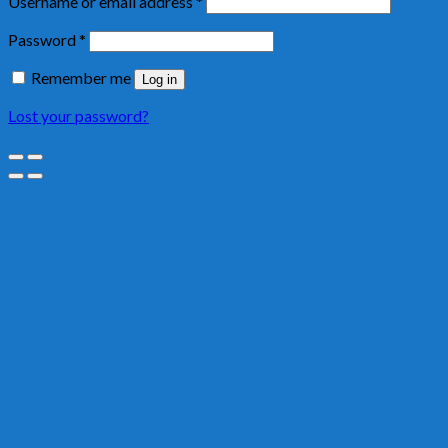
Username or email address
*
Password
*
Remember me
Log in
Lost your password?