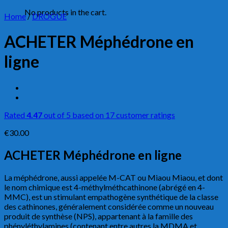
No products in the cart.
Home
/
DROGUE
ACHETER Méphédrone en
ligne
Rated
4.47
out of 5 based on
17
customer ratings
€
30.00
ACHETER Méphédrone en ligne
La méphédrone, aussi appelée M-CAT ou Miaou Miaou, et dont
le nom chimique est 4-méthylméthcathinone (abrégé en 4-
MMC), est un stimulant empathogène synthétique de la classe
des cathinones, généralement considérée comme un nouveau
produit de synthèse (NPS), appartenant à la famille des
phényléthylamines (contenant entre autres la MDMA et