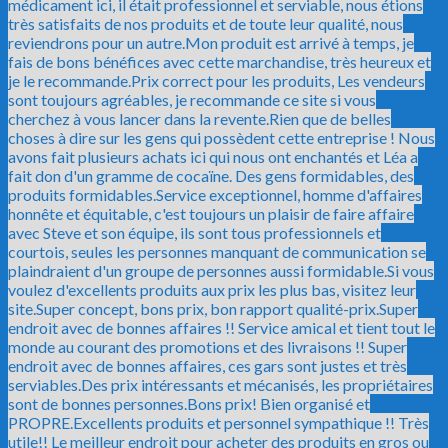
médicament ici, il était professionnel et serviable, nous étions
très satisfaits de nos produits et de toute leur qualité, nous
reviendrons pour un autre.
Mon produit est arrivé à temps, je
fais de bons bénéfices avec cette marchandise, très heureux et
je le recommande.
Prix correct pour les produits, Les vendeurs
sont toujours agréables, je recommande ce site si vous
cherchez à vous lancer dans la revente.
Rien que de belles
choses à dire sur les gens qui possèdent cette entreprise ! Nous
avons fait plusieurs achats ici qui nous ont enchantés et Léa a
fait don d'un gramme de cocaïne. Des gens formidables, des
produits formidables.
Service exceptionnel, homme d'affaires
honnête et équitable, c'est toujours un plaisir de faire affaire
avec Steve et son équipe, ils sont tous professionnels et
courtois, seules les personnes manquant de communication se
plaindraient d'un groupe de personnes aussi formidable.
Si vous
voulez d'excellents produits aux prix les plus bas, visitez leur
site.
Super concept, bons prix, bon rapport qualité-prix.
Super
endroit avec de bonnes affaires !! Service amical et tient tout le
monde au courant des promotions et des livraisons !! Super
endroit avec de bonnes affaires, ces gars sont justes et très
serviables.Des prix intéressants et mécanisés, les propriétaires
sont de bonnes personnes.Bons prix! Bien organisé et
PROPRE.Excellents produits et personnel sympathique !! Très
utile!! Le meilleur endroit pour acheter des produits en gros ou