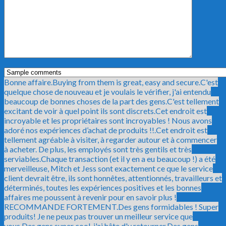
Bonne affaire.
Buying from them is great, easy and secure.
C'est
quelque chose de nouveau et je voulais le vérifier, j'ai entendu
beaucoup de bonnes choses de la part des gens.
C'est tellement
excitant de voir à quel point ils sont discrets.
Cet endroit est
incroyable et les propriétaires sont incroyables ! Nous avons
adoré nos expériences d’achat de produits !!.
Cet endroit est
tellement agréable à visiter, à regarder autour et à commencer
à acheter. De plus, les employés sont très gentils et très
serviables.
Chaque transaction (et il y en a eu beaucoup !) a été
merveilleuse, Mitch et Jess sont exactement ce que le service
client devrait être, ils sont honnêtes, attentionnés, travailleurs et
déterminés, toutes les expériences positives et les bonnes
affaires me poussent à revenir pour en savoir plus !
RECOMMANDE FORTEMENT.
Des gens formidables ! Super
produits! Je ne peux pas trouver un meilleur service que
vous.
Des gens super cool, j'ai hâte d'y retourner.
Des gens