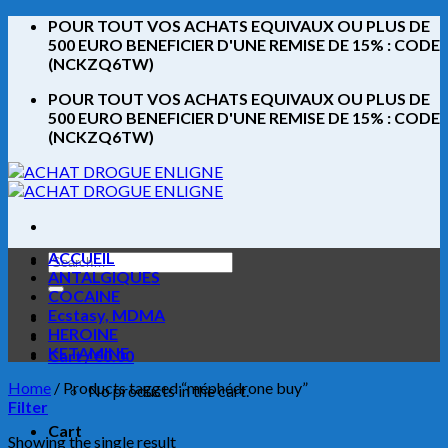
Skip
POUR TOUT VOS ACHATS EQUIVAUX OU PLUS DE
to
500 EURO BENEFICIER D'UNE REMISE DE 15% : CODE
content
(NCKZQ6TW)
POUR TOUT VOS ACHATS EQUIVAUX OU PLUS DE
500 EURO BENEFICIER D'UNE REMISE DE 15% : CODE
(NCKZQ6TW)
ACCUEIL
Search
ANTALGIQUES
for:
COCAINE
Ecstasy, MDMA
HEROINE
KETAMINE
Cart /
€
0.00
Home
/
Products tagged “méphédrone buy”
No products in the cart.
Filter
Cart
Showing the single result