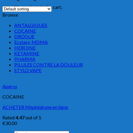
No products in the cart.
Browse
ANTALGIQUES
COCAINE
DROGUE
Ecstasy, MDMA
HEROINE
KETAMINE
PHARMA
PILULES CONTRE LA DOULEUR
STYLO VAPE
Aperçu
COCAINE
ACHETER Méphédrone en ligne
Rated
4.47
out of 5
€
30.00