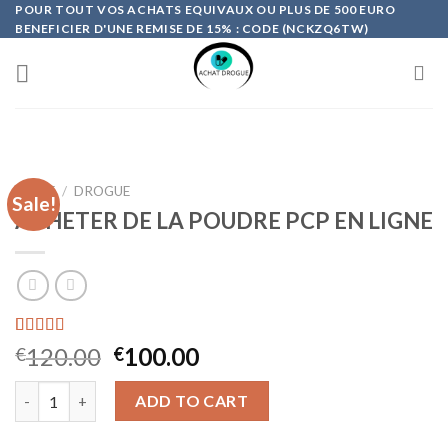
Skip
POUR TOUT VOS ACHATS EQUIVAUX OU PLUS DE 500 EURO
BENEFICIER D'UNE REMISE DE 15% : CODE (NCKZQ6TW)
to
content
HOME
/
DROGUE
Sale!
ACHETER DE LA POUDRE PCP EN LIGNE
Rated
17
4.41
120.00
100.00
€
€
out of 5
based on
ACHETER DE LA POUDRE PCP EN LIGNE quantity
customer
ADD TO CART
ratings