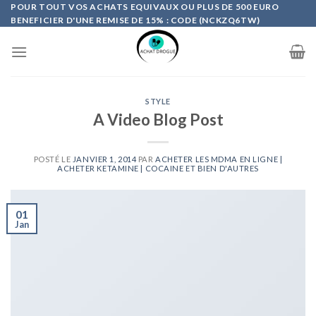
Skip
POUR TOUT VOS ACHATS EQUIVAUX OU PLUS DE 500 EURO
BENEFICIER D'UNE REMISE DE 15% : CODE (NCKZQ6TW)
to
content
STYLE
A Video Blog Post
POSTÉ LE
JANVIER 1, 2014
PAR
ACHETER LES MDMA EN LIGNE |
ACHETER KETAMINE | COCAINE ET BIEN D'AUTRES
01
Jan