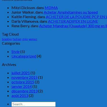
Mitzi Dickson.
dans
MDMA
Junior Walker.
dans
Acheter Amphétamines ou Speed
Kaitlin Fleming.
dans
ACHETER DE LA POUDRE PCP EN 
Darla Villanueva.
dans
ACHETER ADIPEX EN LIGNE
Rene Berry.
dans
Acheter Mandrax (Quaalude) 300 mg en l
Tag Cloud
brooklyn
fashion
style
women
Catégories
Style
(5)
Uncategorized
(4)
Archives
juillet 2021
(1)
novembre 2015
(1)
octobre 2015
(2)
janvier 2014
(1)
décembre 2013
(2)
août 2013
(2)
Search