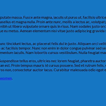
lputate massa. Fusce ante magna, iaculis ut purus ut, facilisis ultr
asellus et magna nulla. Proin ante nunc, mollis a lectus ac, volutp
e nibh ut libero vulputate ornare quis in risus. Nam sodales justo orc
gue eu metus. Aenean elementum nisi vitae justo adipiscing gravida
nc tincidunt lectus, ac placerat felis dui in justo. Aliquam orci velit,
lis ac facilisis tempor. Nunc non enim in dolor congue pulvinar sed s
ementum iaculis. Nam lobortis cursus vestibulum. Nulla feugiat maur
uspendisse tellus eros, ultricies nec lorem feugiat, pharetra auct
san est. Proin tempus mauris id cursus posuere. Sed et rutrum felis
os non, consectetur auctor lacus. Curabitur malesuada odio eget el
women
.