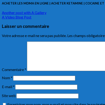
ACHETER LES MDMA EN LIGNE | ACHETER KETAMINE | COCAINE ET
Another post with A Gallery
A Video Blog Post
Laisser un commentaire
Votre adresse e-mail ne sera pas publiée.
Les champs obligatoire
Commentaire
*
Nom
*
E-mail
*
Site web
Enregistrer mon nom, mon e-mail et mon site dans le navigat