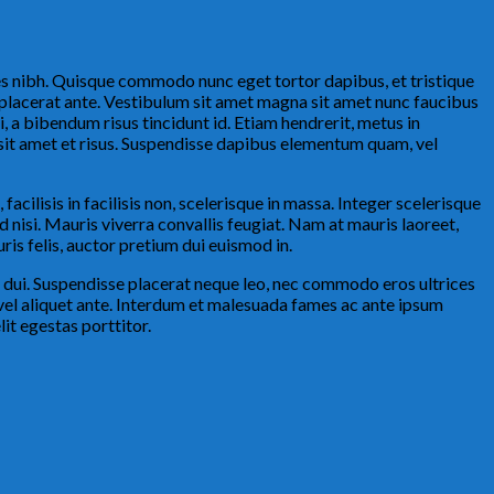
ices nibh. Quisque commodo nunc eget tortor dapibus, et tristique
at placerat ante. Vestibulum sit amet magna sit amet nunc faucibus
i, a bibendum risus tincidunt id. Etiam hendrerit, metus in
 sit amet et risus. Suspendisse dapibus elementum quam, vel
 facilisis in facilisis non, scelerisque in massa. Integer scelerisque
ed nisi. Mauris viverra convallis feugiat. Nam at mauris laoreet,
is felis, auctor pretium dui euismod in.
or dui. Suspendisse placerat neque leo, nec commodo eros ultrices
, vel aliquet ante. Interdum et malesuada fames ac ante ipsum
it egestas porttitor.