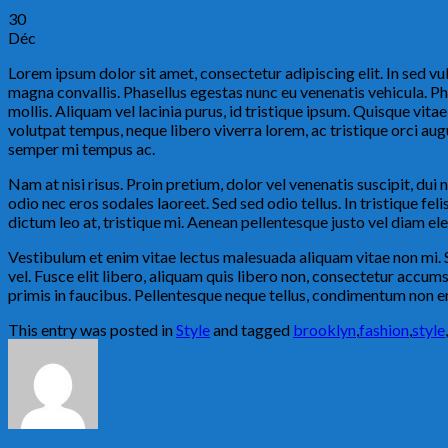
30
Déc
Lorem ipsum dolor sit amet, consectetur adipiscing elit. In sed vu
magna convallis. Phasellus egestas nunc eu venenatis vehicula. Ph
mollis. Aliquam vel lacinia purus, id tristique ipsum. Quisque vita
volutpat tempus, neque libero viverra lorem, ac tristique orci au
semper mi tempus ac.
Nam at nisi risus. Proin pretium, dolor vel venenatis suscipit, dui nu
odio nec eros sodales laoreet. Sed sed odio tellus. In tristique fe
dictum leo at, tristique mi. Aenean pellentesque justo vel diam el
Vestibulum et enim vitae lectus malesuada aliquam vitae non mi. S
vel. Fusce elit libero, aliquam quis libero non, consectetur accum
primis in faucibus. Pellentesque neque tellus, condimentum non er
This entry was posted in
Style
and tagged
brooklyn
,
fashion
,
style
,