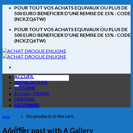
Skip
POUR TOUT VOS ACHATS EQUIVAUX OU PLUS DE
to
500 EURO BENEFICIER D'UNE REMISE DE 15% : CODE
content
(NCKZQ6TW)
POUR TOUT VOS ACHATS EQUIVAUX OU PLUS DE
500 EURO BENEFICIER D'UNE REMISE DE 15% : CODE
(NCKZQ6TW)
ACCUEIL
Search
ANTALGIQUES
for:
COCAINE
Ecstasy, MDMA
HEROINE
KETAMINE
Cart /
€
0.00
No products in the cart.
Style
Cart
Another post with A Gallery