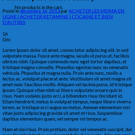
No products in the cart.
Posté le
décembre 16, 2013
par
ACHETER LES MDMA EN
LIGNE | ACHETER KETAMINE | COCAINE ET BIEN
D'AUTRES
16
Déc
Lorem ipsum dolor sit amet, consectetur adipiscing elit. In sed
vulputate massa. Fusce ante magna, iaculis ut purus ut, facilisis
ultrices nibh. Quisque commodo nunc eget tortor dapibus, et
tristique magna convallis. Phasellus egestas nunc eu venenatis
vehicula. Phasellus et magna nulla. Proin ante nunc, mollis a
lectus ac, volutpat placerat ante. Vestibulum sit amet magna sit
amet nunc faucibus mollis. Aliquam vel lacinia purus, id tristique
ipsum. Quisque vitae nibh ut libero vulputate ornare quis in
risus. Nam sodales justo orci, a bibendum risus tincidunt id.
Etiam hendrerit, metus in volutpat tempus, neque libero viverra
lorem, ac tristique orci augue eu metus. Aenean elementum nisi
vitae justo adipiscing gravida sit amet et risus. Suspendisse
dapibus elementum quam, vel semper mi tempus ac.
Nam at nisi risus. Proin pretium, dolor vel venenatis suscipit, dui
nunc tincidunt lectus, ac placerat felis dui in justo. Aliquam orci