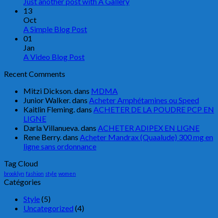
Just another post with A Gallery
13
Oct
A Simple Blog Post
01
Jan
A Video Blog Post
Recent Comments
Mitzi Dickson.
dans
MDMA
Junior Walker.
dans
Acheter Amphétamines ou Speed
Kaitlin Fleming.
dans
ACHETER DE LA POUDRE PCP EN
LIGNE
Darla Villanueva.
dans
ACHETER ADIPEX EN LIGNE
Rene Berry.
dans
Acheter Mandrax (Quaalude) 300 mg en
ligne sans ordonnance
Tag Cloud
brooklyn
fashion
style
women
Catégories
Style
(5)
Uncategorized
(4)