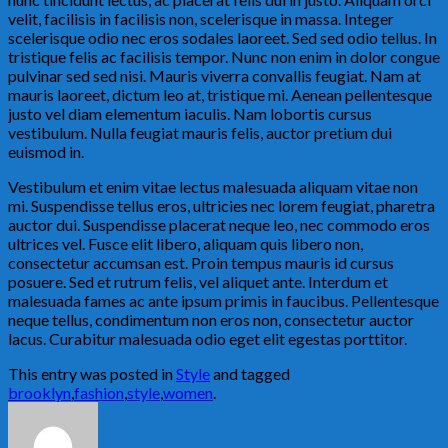
velit, facilisis in facilisis non, scelerisque in massa. Integer
scelerisque odio nec eros sodales laoreet. Sed sed odio tellus. In
tristique felis ac facilisis tempor. Nunc non enim in dolor congue
pulvinar sed sed nisi. Mauris viverra convallis feugiat. Nam at
mauris laoreet, dictum leo at, tristique mi. Aenean pellentesque
justo vel diam elementum iaculis. Nam lobortis cursus
vestibulum. Nulla feugiat mauris felis, auctor pretium dui
euismod in.
Vestibulum et enim vitae lectus malesuada aliquam vitae non
mi. Suspendisse tellus eros, ultricies nec lorem feugiat, pharetra
auctor dui. Suspendisse placerat neque leo, nec commodo eros
ultrices vel. Fusce elit libero, aliquam quis libero non,
consectetur accumsan est. Proin tempus mauris id cursus
posuere. Sed et rutrum felis, vel aliquet ante. Interdum et
malesuada fames ac ante ipsum primis in faucibus. Pellentesque
neque tellus, condimentum non eros non, consectetur auctor
lacus. Curabitur malesuada odio eget elit egestas porttitor.
This entry was posted in
Style
and tagged
brooklyn
,
fashion
,
style
,
women
.